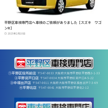
平野区車検専門店へ車検のご依頼がありました【スズキ ワゴ
ンR】
2025年2月10日
①平野区役所前店
〒547-0033 大阪府大阪市平野区平野西3-1-33
②平野背戸口店
〒547-0034 大阪市平野区背戸口4-5-22
③中環出戸店
〒547-0011 大阪府大阪市平野区長吉出戸7-3-69
④平野北店
〒547-0041 大阪市平野区平野北2-12