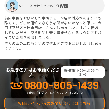
W様
女性 55歳 大阪市平野区在住
前回車検をお願いした車検チェーン店の対応があまりにも
酷くて、どこか信頼できそうな所がないかな～と思い、今
回「平野区車検専門店」さんに決めました。すごく親切に
していただき、交換部品も安く済ませられるようにアドバ
イスいただき感激しました。
主人の車の車検も近いので代車付きでお願いしようと思っ
ています。
お急ぎの方はお電話くださ
受付時間 9:00～18:00(年中
い！
無休)
0800-805-1439
※音声ガイダンスに従ってご入力ください
WEBサイトからのお問い合わせはこちら