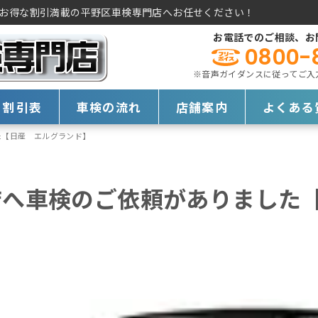
お得な割引満載の平野区車検専門店へお任せください！
お電話でのご相談、お
0800-
※音声ガイダンスに従ってご入力く
・割引表
車検の流れ
店舗案内
よくある
た【日産 エルグランド】
店へ車検のご依頼がありました