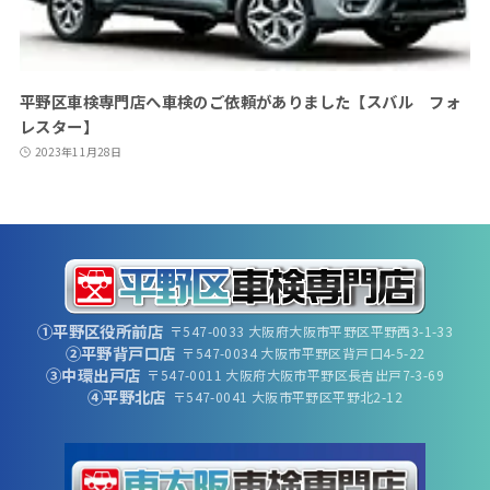
平野区車検専門店へ車検のご依頼がありました【スバル フォ
レスター】
2023年11月28日
①平野区役所前店
〒547-0033 大阪府大阪市平野区平野西3-1-33
②平野背戸口店
〒547-0034 大阪市平野区背戸口4-5-22
③中環出戸店
〒547-0011 大阪府大阪市平野区長吉出戸7-3-69
④平野北店
〒547-0041 大阪市平野区平野北2-12