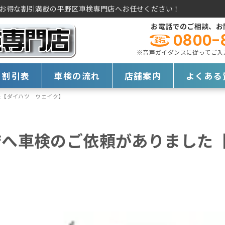
お得な割引満載の平野区車検専門店へお任せください！
お電話でのご相談、お
0800-
※音声ガイダンスに従ってご入力く
・割引表
車検の流れ
店舗案内
よくある
た【ダイハツ ウェイク】
店へ車検のご依頼がありました