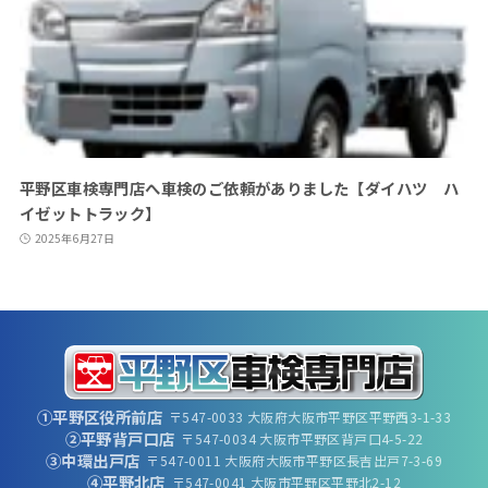
平野区車検専門店へ車検のご依頼がありました【ダイハツ ハ
イゼットトラック】
2025年6月27日
①平野区役所前店
〒547-0033 大阪府大阪市平野区平野西3-1-33
②平野背戸口店
〒547-0034 大阪市平野区背戸口4-5-22
③中環出戸店
〒547-0011 大阪府大阪市平野区長吉出戸7-3-69
④平野北店
〒547-0041 大阪市平野区平野北2-12