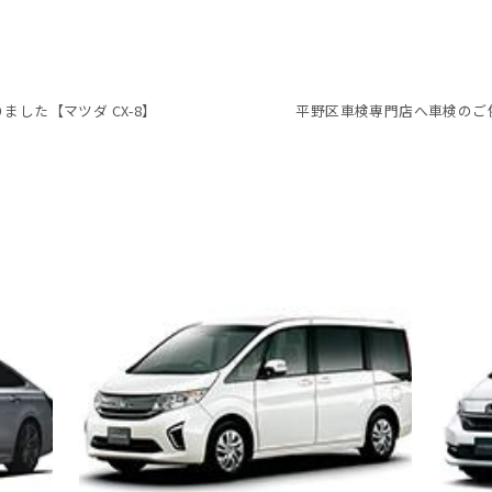
した【マツダ CX-8】
平野区車検専門店へ車検のご