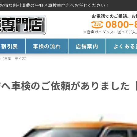
お得な割引満載の平野区車検専門店へお任せください！
お電話でのご相談、お
0800-
※音声ガイダンスに従ってご入力く
・割引表
車検の流れ
店舗案内
よくある
た【日産 デイズ】
店へ車検のご依頼がありました